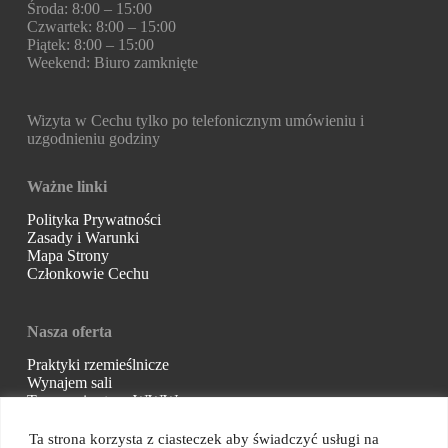
Środa: 8:00 – 15:00
Czwartek: 8:00 – 15:00
Piątek: 8:00 – 15:00
Weekend: Biuro zamknięte
Wizyta w Cechu tylko po telefonicznym umówieniu i
uzgodnieniu godziny
Ważne linki
Polityka Prywatności
Zasady i Warunki
Mapa Strony
Członkowie Cechu
Nasza oferta
Praktyki rzemieślnicze
Wynajem sali
Tworzenie stron WWW
Ta strona korzysta z ciasteczek aby świadczyć usługi na