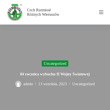
P
r
Cech Rzemiosł
z
Różnych Wieruszów
e
j
d
ź
d
o
t
r
e
ś
c
Uncategorized
i
84 rocznica wybuchu II Wojny Światowej
admin
13 września, 2023
Uncategorized