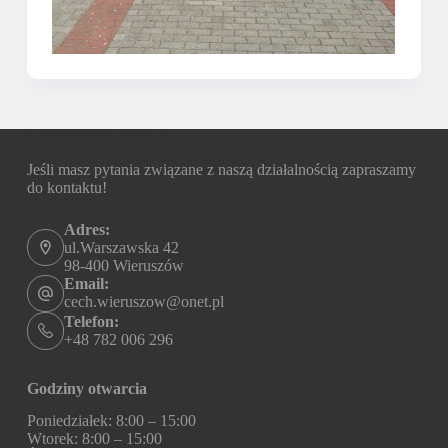
Informacje kontaktowe
Jeśli masz pytania związane z naszą działalnością zapraszamy
do kontaktu!
Adres:
ul.Warszawska 42
98-400 Wieruszów
Email:
cech.wieruszow@onet.pl
Telefon:
+48 782 006 296
Godziny otwarcia
Poniedziałek: 8:00 – 15:00
Wtorek: 8:00 – 15:00