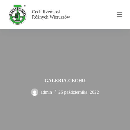
P
r
Cech Rzemiosł
z
Różnych Wieruszów
e
j
d
ź
d
o
t
r
e
ś
c
i
GALERIA-CECHU
admin
26 października, 2022