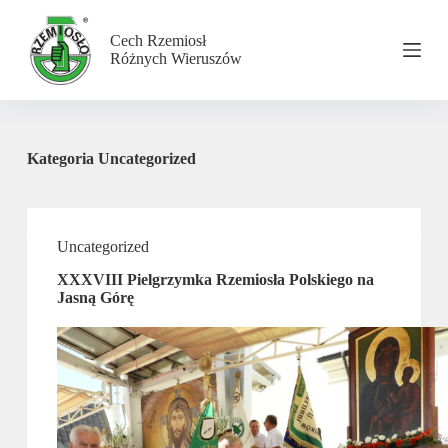
P
r
Cech Rzemiosł
z
Różnych Wieruszów
e
j
d
ź
d
Kategoria
Uncategorized
o
t
r
e
ś
Uncategorized
c
i
XXXVIII Pielgrzymka Rzemiosła Polskiego na
Jasną Górę