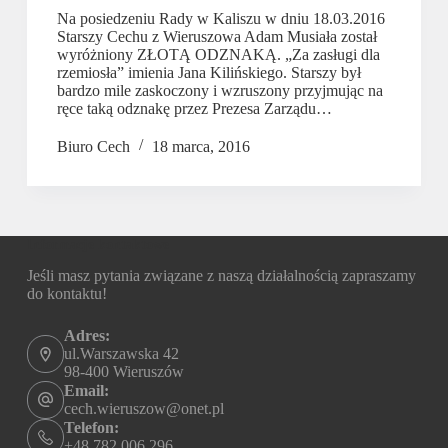
Na posiedzeniu Rady w Kaliszu w dniu 18.03.2016
Starszy Cechu z Wieruszowa Adam Musiała został
wyróżniony ZŁOTĄ ODZNAKĄ. „Za zasługi dla
rzemiosła” imienia Jana Kilińskiego. Starszy był
bardzo mile zaskoczony i wzruszony przyjmując na
ręce taką odznakę przez Prezesa Zarządu…
Biuro Cech
18 marca, 2016
Informacje kontaktowe
Jeśli masz pytania związane z naszą działalnością zapraszamy
do kontaktu!
Adres:
ul.Warszawska 42
98-400 Wieruszów
Email:
cech.wieruszow@onet.pl
Telefon:
+48 782 006 296