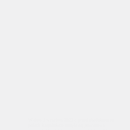
W dniu 1 września 2023 r. przed obeliskiem na
polach Krajańskich odbyła się powiatowa