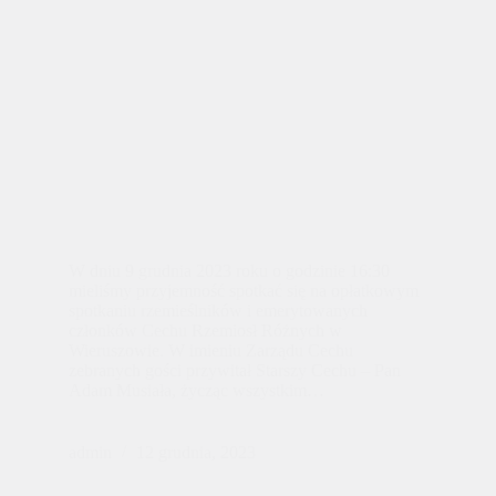
W dniu 9 grudnia 2023 roku o godzinie 16:30
mieliśmy przyjemność spotkać się na opłatkowym
spotkaniu rzemieślników i emerytowanych
członków Cechu Rzemiosł Różnych w
Wieruszowie. W imieniu Zarządu Cechu
zebranych gości przywitał Starszy Cechu – Pan
Adam Musiała, życząc wszystkim…
admin
12 grudnia, 2023