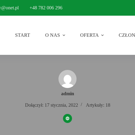
w@onet.pl
+48 782 006 296
START
O NAS
OFERTA
CZŁO
admin
Dołączył: 17 stycznia, 2022
Artykuły: 18