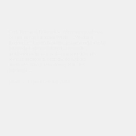
Cech Rzemiosł Różnych w Wieruszowie ogłasza
kolejną edycję konkursu WOR – „Wiedza o
Rzemiośle”. Celem konkursu jest promocja wiedzy
o zawodach rzemieślniczych, rzemiośle i
możliwościach pracy w danym zawodzie, jak
również zachęcenie uczniów do wyboru
branżowej szkoły zawodowej. Konkurs
przebiega…
admin
13 października, 2023