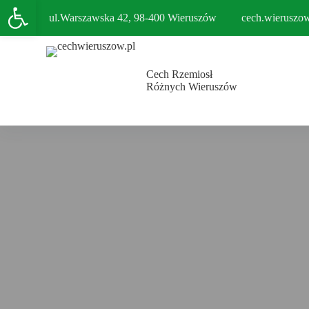
Open toolbar
P
ul.Warszawska 42, 98-400 Wieruszów
cech.wieruszo
r
z
e
j
Cech Rzemiosł
d
Różnych Wieruszów
ź
d
o
t
r
e
ś
c
i