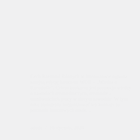
Cech Rzemiosł Różnych w Wieruszowie ogłasza
kolejną edycję konkursu WOR – „Wiedza o
Rzemiośle”. Celem konkursu jest promocja wiedzy
o zawodach rzemieślniczych, rzemiośle i
możliwościach pracy w danym zawodzie. W tym
roku planujemy zorganizować ten konkurs na
poziomie branżowych szkół…
admin
16 stycznia, 2024