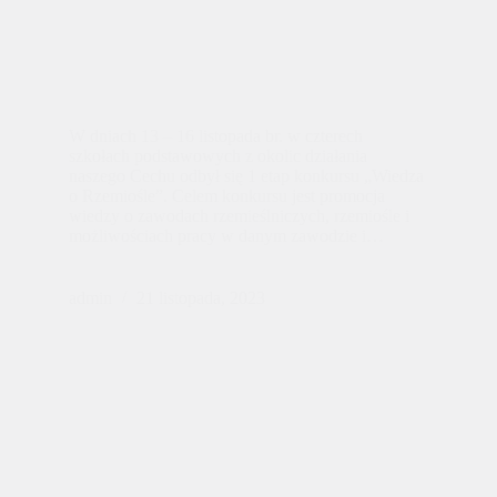
W dniach 13 – 16 listopada br. w czterech
szkołach podstawowych z okolic działania
naszego Cechu odbył się 1 etap konkursu „Wiedza
o Rzemiośle”. Celem konkursu jest promocja
wiedzy o zawodach rzemieślniczych, rzemiośle i
możliwościach pracy w danym zawodzie i…
admin
21 listopada, 2023